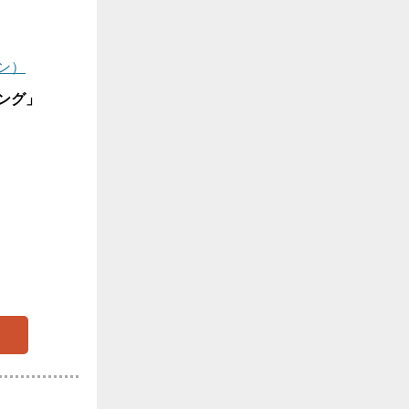
ン）
ング」
。