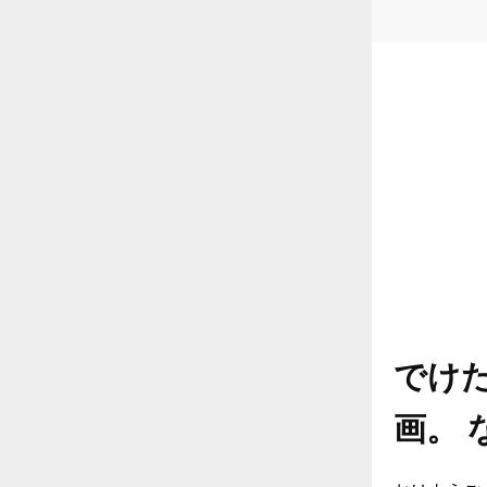
でけた
画。