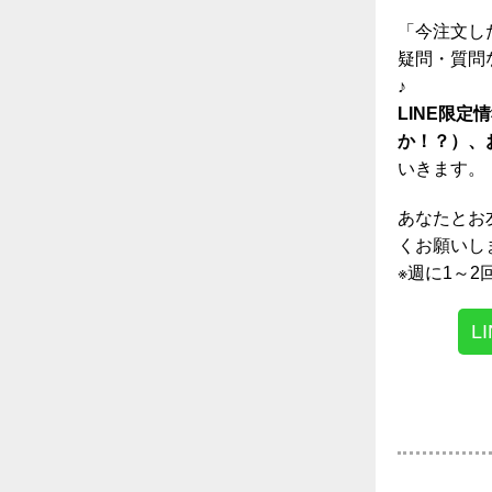
「今注文し
疑問・質問
♪
LINE限
か！？）、
いきます。
あなたとお
くお願いしま
※週に1～
L