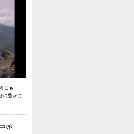
今日も一
せに豊かに
中
🌱