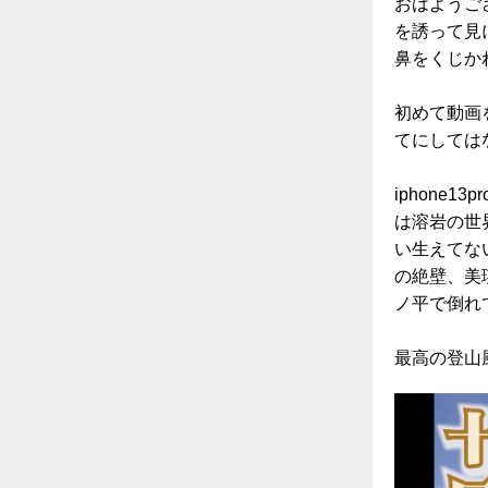
おはようご
を誘って見
鼻をくじか
初めて動画を
てにしては
iphone
は溶岩の世
い生えてな
の絶壁、美
ノ平で倒れ
最高の登山風景は→h