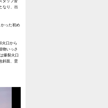
スタッフ皆
となり、出
しかった
初め
昭和火口から
植物いっさ
は爆裂火口
急斜面、雲