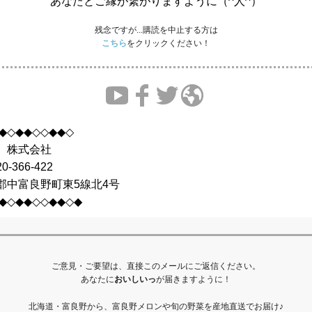
あなたとご縁が繋がりますように（^人^）
残念ですが...購読を中止する方は
こちら
をクリックください！
◆◇◆◆◇◇◆◆◇
 株式会社
-366-422
郡中富良野町東5線北4号
◆◇◆◆◇◇◆◆◇◆
ご意見・ご要望は、直接このメールにご返信ください。
あなたに
おいしいっ
が届きますように！
北海道・富良野から、富良野メロンや旬の野菜を産地直送でお届け♪