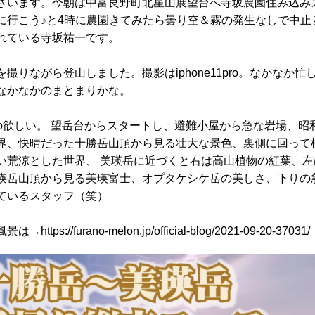
ざいます。今朝は中富良野町北星山展望台へ寺坂農園住み込み
に行こう♪と4時に農園きてみたら曇り空＆霧の発生なしで中止
れている寺坂祐一です。
撮りながら登山しました。撮影はiphone11pro。なかなか忙
なかなかのまとまりかな。
13pro欲しい。 望岳台からスタートし、避難小屋から急な岩場、
界、快晴だった十勝岳山頂から見る壮大な景色、裏側に回って
い荒涼とした世界、 美瑛岳に近づくと右は高山植物の紅葉、左
瑛岳山頂から見る美瑛富士、オプタケシケ岳の美しさ、下りの
ているスタッフ（笑）
ttps://furano-melon.jp/official-blog/2021-09-20-37031/