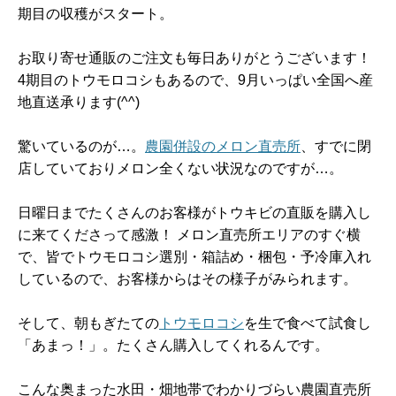
期目の収穫がスタート。
お取り寄せ通販のご注文も毎日ありがとうございます！
4期目のトウモロコシもあるので、9月いっぱい全国へ産
地直送承ります(^^)
驚いているのが…。
農園併設のメロン直売所
、すでに閉
店していておりメロン全くない状況なのですが…。
日曜日までたくさんのお客様がトウキビの直販を購入し
に来てくださって感激！ メロン直売所エリアのすぐ横
で、皆でトウモロコシ選別・箱詰め・梱包・予冷庫入れ
しているので、お客様からはその様子がみられます。
そして、朝もぎたての
トウモロコシ
を生で食べて試食し
「あまっ！」。たくさん購入してくれるんです。
こんな奥まった水田・畑地帯でわかりづらい農園直売所