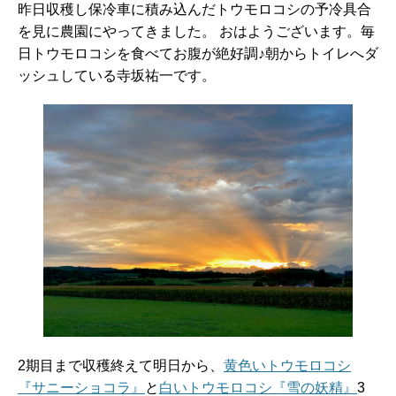
昨日収穫し保冷車に積み込んだトウモロコシの予冷具合
を見に農園にやってきました。 おはようございます。毎
日トウモロコシを食べてお腹が絶好調♪朝からトイレへダ
ッシュしている寺坂祐一です。
2期目まで収穫終えて明日から、
黄色いトウモロコシ
『サニーショコラ』
と
白いトウモロコシ『雪の妖精』
3