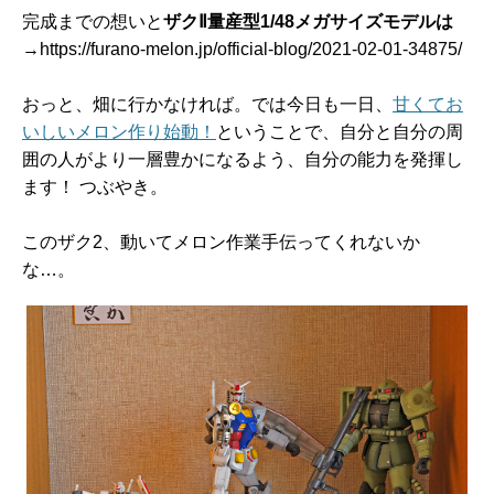
完成までの想いと
ザクⅡ量産型1/48メガサイズモデルは
→https://furano-melon.jp/official-blog/2021-02-01-34875/
おっと、畑に行かなければ。では今日も一日、
甘くてお
いしいメロン作り始動！
ということで、自分と自分の周
囲の人がより一層豊かになるよう、自分の能力を発揮し
ます！ つぶやき。
このザク2、動いてメロン作業手伝ってくれないか
な…。