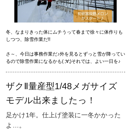
冬、なまりきった体にムチうって春まで徐々に体作りも
しつつ、除雪作業だ!!
さ～、今日は事務作業だ♪外を見るとずっと雪が降ってい
るので除雪作業になるかも( ;∀;)それでは、よい一日を♪
ザクⅡ量産型1/48メガサイズ
モデル出来ましたっ！
足かけ1年。仕上げ塗装に一冬かかった
よ…。