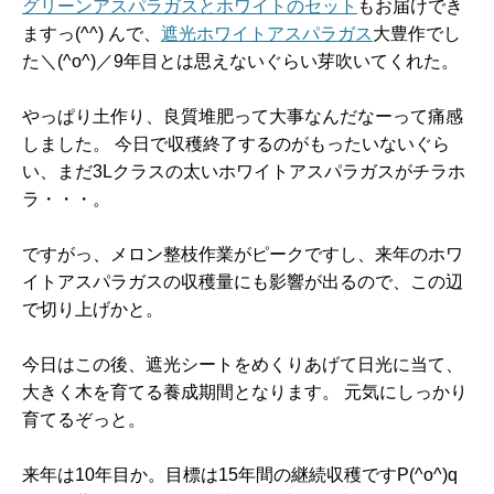
グリーンアスパラガスとホワイトのセット
もお届けでき
ますっ(^^) んで、
遮光ホワイトアスパラガス
大豊作でし
た＼(^o^)／9年目とは思えないぐらい芽吹いてくれた。
やっぱり土作り、良質堆肥って大事なんだなーって痛感
しました。 今日で収穫終了するのがもったいないぐら
い、まだ3Lクラスの太いホワイトアスパラガスがチラホ
ラ・・・。
ですがっ、メロン整枝作業がピークですし、来年のホワ
イトアスパラガスの収穫量にも影響が出るので、この辺
で切り上げかと。
今日はこの後、遮光シートをめくりあげて日光に当て、
大きく木を育てる養成期間となります。 元気にしっかり
育てるぞっと。
来年は10年目か。目標は15年間の継続収穫ですP(^o^)q