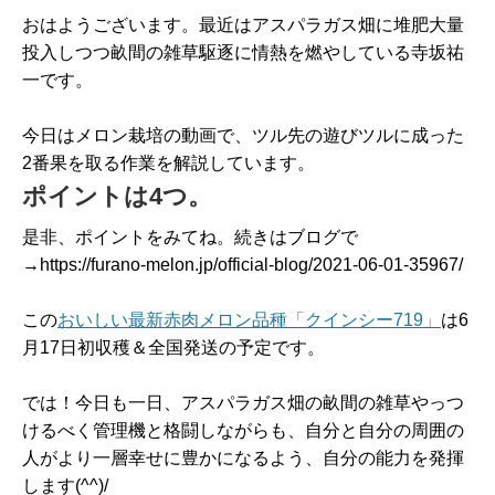
おはようございます。最近はアスパラガス畑に堆肥大量
投入しつつ畝間の雑草駆逐に情熱を燃やしている寺坂祐
一です。
今日はメロン栽培の動画で、ツル先の遊びツルに成った
2番果を取る作業を解説しています。
ポイントは4つ。
是非、ポイントをみてね。続きはブログで
→https://furano-melon.jp/official-blog/2021-06-01-35967/
この
おいしい最新赤肉メロン品種「クインシー719」
は6
月17日初収穫＆全国発送の予定です。
では！今日も一日、アスパラガス畑の畝間の雑草やっつ
けるべく管理機と格闘しながらも、自分と自分の周囲の
人がより一層幸せに豊かになるよう、自分の能力を発揮
します(^^)/