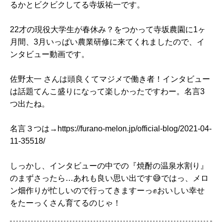
るかとビクビクしてる寺坂祐一です。
22才の現役大学生が春休み？をつかって寺坂農園に1ヶ
月間、3月いっぱい農業研修に来てくれましたので、イ
ンタビュー動画です。
佐野太一 さんは頭良くてマジメで働き者！インタビュー
は話題てんこ盛りになって楽しかったですわー。名言3
つ出たね。
名言３つは→https://furano-melon.jp/official-blog/2021-04-
11-35518/
しっかし、インタビューの中での『焼酎の温泉水割り』
のまずさったら…あれも良い思い出です😅ではっ、メロ
ン畑作りが忙しいので行ってきますーっ✊おいしい幸せ
をたーっくさん育てるのじゃ！