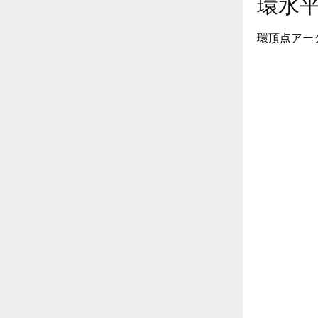
環水
環頂点アー