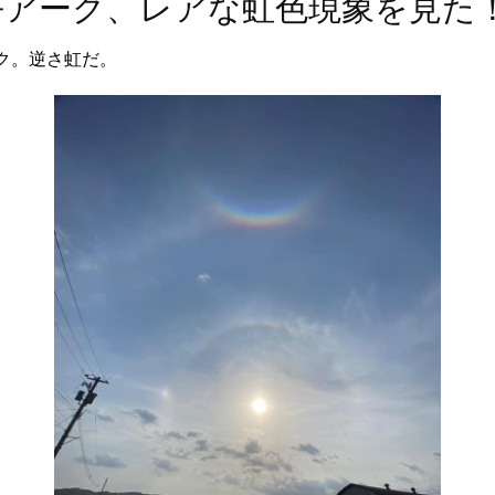
平アーク、レアな虹色現象を見た
ク。逆さ虹だ。