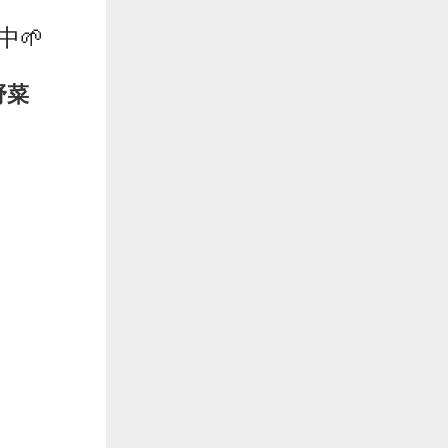
中
🌱
野菜
」
。