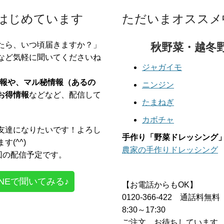
をはじめています
ただいまオススメ
たら、いつ頃届きますか？」
秋野菜・越冬
など気軽に聞いてくださいね
ジャガイモ
定情報や、マル秘情報（あるの
ニンジン
お得情報
などなど、配信して
たまねぎ
カボチャ
友達になりたいです！よろし
手作り「野菜ドレッシング
す(^^)
農家の手作りドレッシング
2回の配信予定です。
INEで聞いてみる♪
【お電話からもOK】
0120-366-422 通話料無料
8:30～17:30
ご注文、お待ちしています