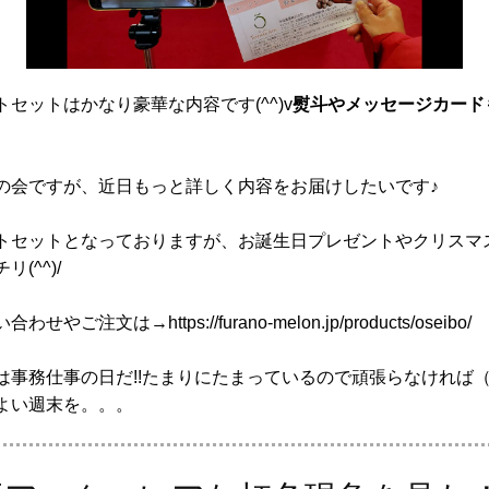
セットはかなり豪華な内容です(^^)v
熨斗やメッセージカード
の会ですが、近日もっと詳しく内容をお届けしたいです♪
トセットとなっておりますが、お誕生日プレゼントやクリスマ
(^^)/
やご注文は→https://furano-melon.jp/products/oseibo/
は事務仕事の日だ!!たまりにたまっているので頑張らなければ
よい週末を。。。