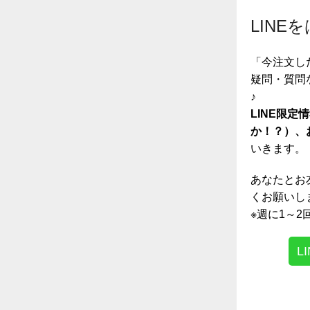
LINE
「今注文し
疑問・質問
♪
LINE限
か！？）、
いきます。
あなたとお
くお願いしま
※週に1～
L