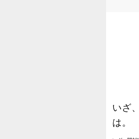
いざ、
は。