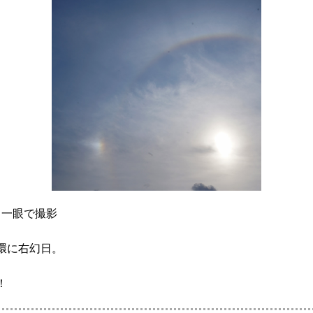
ス一眼で撮影
環に右幻日。
！